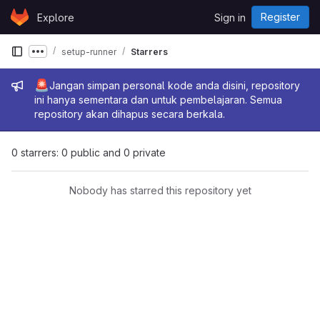
Skip to content
Register
Explore
Sign in
GitLab
setup-runner
Starrers
Show more breadcrumbs
Admin message
🚨
Jangan simpan personal kode anda disini, repository
ini hanya sementara dan untuk pembelajaran. Semua
repository akan dihapus secara berkala.
0 starrers: 0 public and 0 private
Nobody has starred this repository yet