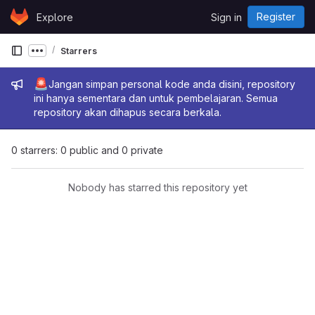
Skip to content
Register
Explore
Sign in
GitLab
Starrers
Show more breadcrumbs
Admin message
🚨
Jangan simpan personal kode anda disini, repository
ini hanya sementara dan untuk pembelajaran. Semua
repository akan dihapus secara berkala.
0 starrers: 0 public and 0 private
Nobody has starred this repository yet