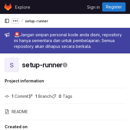
Skip to content
Register
Explore
Sign in
GitLab
setup-runner
Show more breadcrumbs
Admin message
🚨
Jangan simpan personal kode anda disini, repository
ini hanya sementara dan untuk pembelajaran. Semua
repository akan dihapus secara berkala.
setup-runner
S
Project information
1
 Commit
1
 Branch
0
 Tags
README
Created on