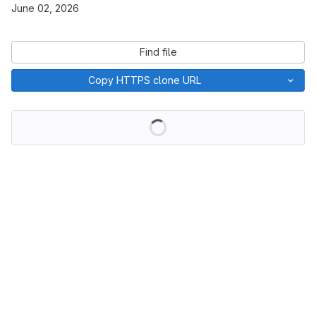
June 02, 2026
Find file
Copy HTTPS clone URL
Loading