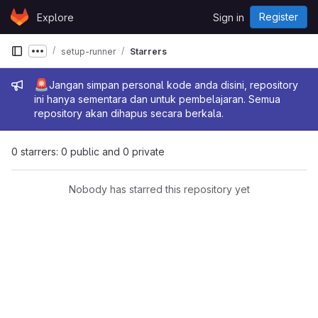
Skip to content
Register
Explore
Sign in
GitLab
setup-runner
Starrers
Show more breadcrumbs
Admin message
🚨
Jangan simpan personal kode anda disini, repository
ini hanya sementara dan untuk pembelajaran. Semua
repository akan dihapus secara berkala.
0 starrers: 0 public and 0 private
Nobody has starred this repository yet