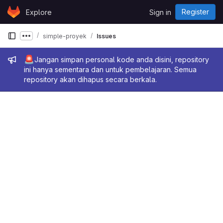
Skip to content
Register
Explore
Sign in
GitLab
simple-proyek
Issues
Show more breadcrumbs
Admin message
🚨
Jangan simpan personal kode anda disini, repository
ini hanya sementara dan untuk pembelajaran. Semua
repository akan dihapus secara berkala.