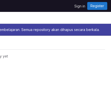
Register
Sign in
pembelajaran. Semua repository akan dihapus secara berkala.
y yet