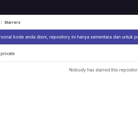
Starrers
sage
sonal kode anda disini, repository ini hanya sementara dan untuk 
 private
Nobody has starred this repositor