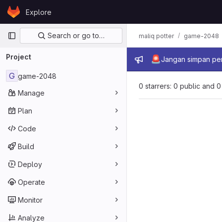
Skip to content
Explore
GitLab
Primary navigation
Search or go to…
maliq potter
game-2048
Project
Admin mes
🚨
Jangan simpan per
G
game-2048
0 starrers: 0 public and 0
Manage
Plan
Code
Build
Deploy
Operate
Monitor
Analyze