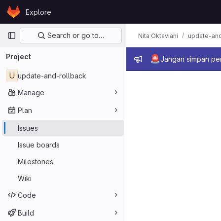
Skip to content
Explore
GitLab
Primary navigation
Search or go to…
Nita Oktaviani
update-and
Project
Admin mes
🚨
Jangan simpan per
U
update-and-rollback
Manage
Plan
Issues
Issue boards
Milestones
Wiki
Code
Build