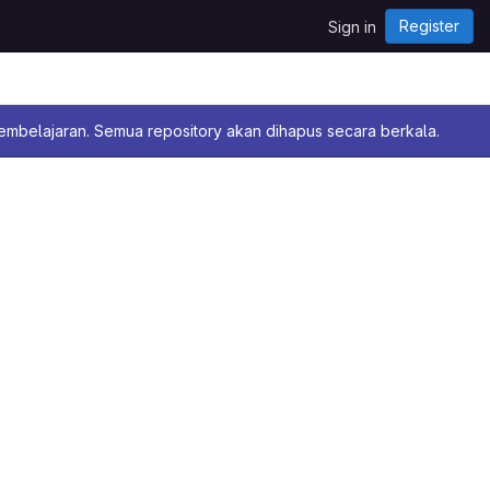
Register
Sign in
pembelajaran. Semua repository akan dihapus secara berkala.