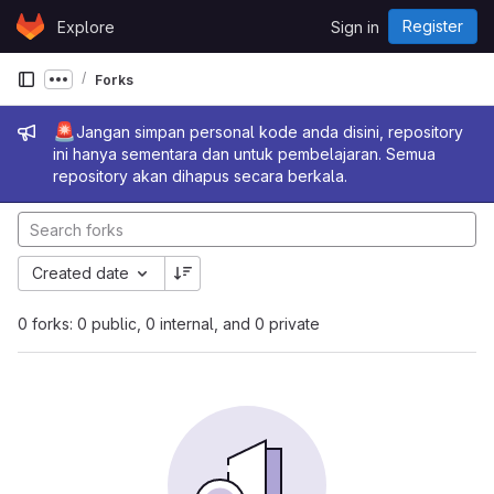
Skip to content
Register
Explore
Sign in
GitLab
Forks
Show more breadcrumbs
Admin message
🚨
Jangan simpan personal kode anda disini, repository
ini hanya sementara dan untuk pembelajaran. Semua
repository akan dihapus secara berkala.
Created date
0 forks: 0 public, 0 internal, and 0 private