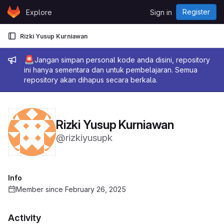
Skip to content
Register
Explore
Sign in
GitLab
Rizki Yusup Kurniawan
Admin message
🚨
Jangan simpan personal kode anda disini, repository
ini hanya sementara dan untuk pembelajaran. Semua
repository akan dihapus secara berkala.
Rizki Yusup Kurniawan
@rizkiyusupk
Info
Member since February 26, 2025
Activity