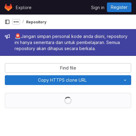
Skip to content
Register
Explore
Sign in
GitLab
Repository
Show more breadcrumbs
Admin message
🚨
Jangan simpan personal kode anda disini, repository
ini hanya sementara dan untuk pembelajaran. Semua
repository akan dihapus secara berkala.
Find file
Copy HTTPS clone URL
Loading