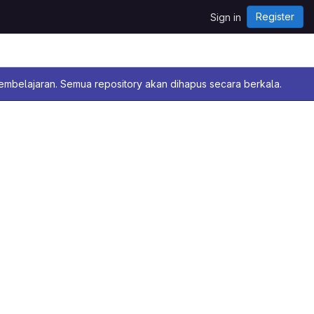
Register
Sign in
pembelajaran. Semua repository akan dihapus secara berkala.