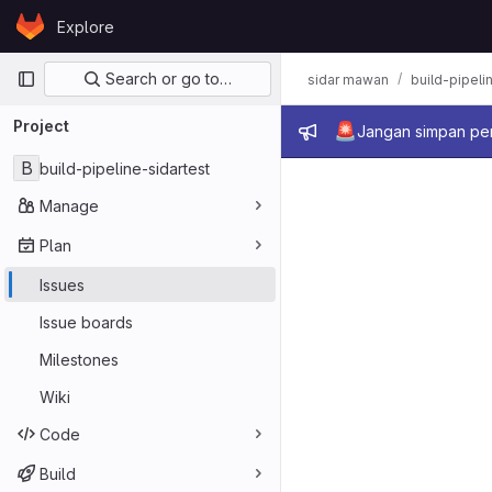
Skip to content
Explore
GitLab
Primary navigation
Search or go to…
sidar mawan
build-pipeli
Project
Admin mes
🚨
Jangan simpan per
B
build-pipeline-sidartest
Manage
Plan
Issues
Issue boards
Milestones
Wiki
Code
Build