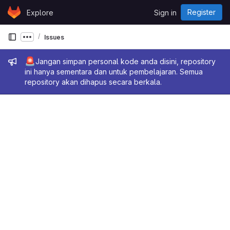
Skip to content
Register
Explore
Sign in
GitLab
Issues
Show more breadcrumbs
Admin message
🚨
Jangan simpan personal kode anda disini, repository
ini hanya sementara dan untuk pembelajaran. Semua
repository akan dihapus secara berkala.